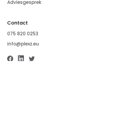
Adviesgesprek
Contact
075 820 0253
info@plexz.eu
Producten vergelijken
/3
Algemene voorwaarden
Plexz is uw partner voor al uw kantoormeubilair