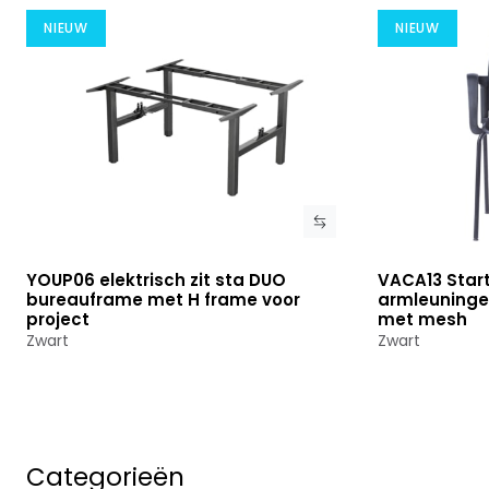
NIEUW
NIEUW
YOUP06 elektrisch zit sta DUO
VACA13 Start
Bekijk product
Bekijk prod
bureauframe met H frame voor
armleuninge
project
met mesh
Zwart
Zwart
Categorieën