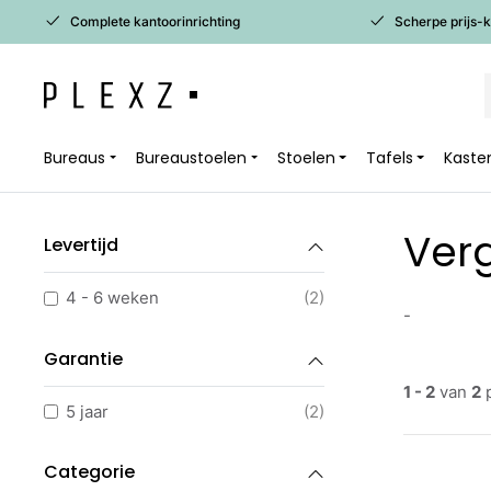
Complete kantoorinrichting
Scherpe prijs-
Bureaus
Bureaustoelen
Stoelen
Tafels
Kaste
Ver
Levertijd
4 - 6 weken
(2)
-
Garantie
1 - 2
van
2
p
5 jaar
(2)
Categorie