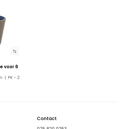
e voor 6
m | PK - 2
Contact
075 820 0253