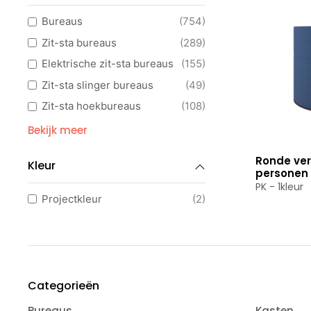
Bureaus
(754)
Zit-sta bureaus
(289)
Elektrische zit-sta bureaus
(155)
Zit-sta slinger bureaus
(49)
Zit-sta hoekbureaus
(108)
Hoekbureaus
(216)
Bekijk meer
Verstelbare bureaus
(71)
Ronde ver
Bekijk p
Kleur
Duo bureaus
(78)
personen 1
PK - 1kleur
Directiebureaus
(187)
Projectkleur
(2)
Design bureaus
(6)
Bureau met vergaderstuk
(169)
Bureaustoelen
(20)
Ergonomische bureaustoelen
(15)
Categorieën
Ergonomische bureaukrukken
(1)
Bureaus
Kasten