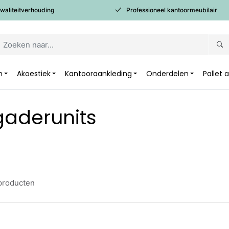
kwaliteitverhouding
Professioneel kantoormeubilair
n
Akoestiek
Kantooraankleding
Onderdelen
Pallet
gaderunits
roducten