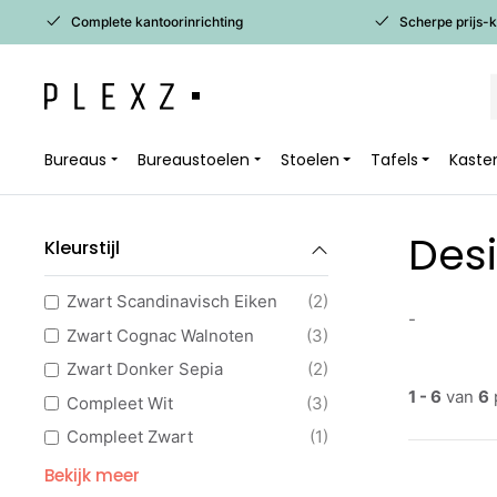
Complete kantoorinrichting
Scherpe prijs-
Bureaus
Bureaustoelen
Stoelen
Tafels
Kaste
Des
Kleurstijl
Zwart Scandinavisch Eiken
(2)
-
Zwart Cognac Walnoten
(3)
Zwart Donker Sepia
(2)
1 - 6
van
6
Compleet Wit
(3)
Compleet Zwart
(1)
Zilvergrijs Scandinavisch Eiken
(3)
Bekijk meer