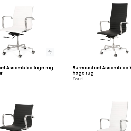
el Assemblee lage rug
Bureaustoel Assemblee 
roduct
Bekijk product
ar
hoge rug
Zwart