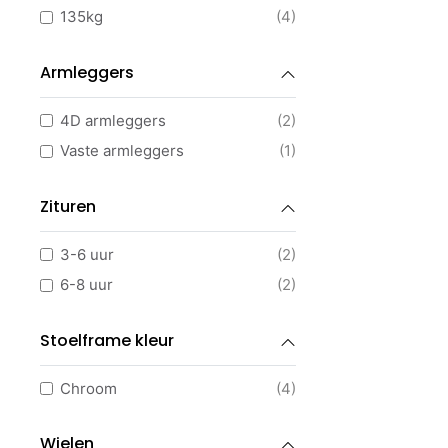
135kg
(4)
Elektronica
(1)
Ontvangstmeubilair
(4)
Armleggers
Banken
(4)
4D armleggers
(2)
Akoestiek
(37)
Vaste armleggers
(1)
Bureau scheidingswanden
(19)
Akoestisch meubilair
(12)
Zituren
Akoestische banken
(12)
Akoestische schuifdeurkasten
(10)
3-6 uur
(2)
Akoestische plafondpanelen
(3)
6-8 uur
(2)
Kantoorkasten
(107)
Roldeurkasten
(74)
Stoelframe kleur
Draaideurkasten
(4)
Chroom
(4)
Metalen kasten
(2)
Akoestische kasten
(2)
Wielen