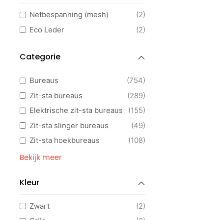
Netbespanning (mesh)
(2)
Eco Leder
(2)
Categorie
Bureaus
(754)
Zit-sta bureaus
(289)
Elektrische zit-sta bureaus
(155)
Zit-sta slinger bureaus
(49)
Zit-sta hoekbureaus
(108)
Hoekbureaus
(216)
Bekijk meer
Verstelbare bureaus
(71)
Kleur
Duo bureaus
(78)
Directiebureaus
(187)
Zwart
(2)
Design bureaus
(6)