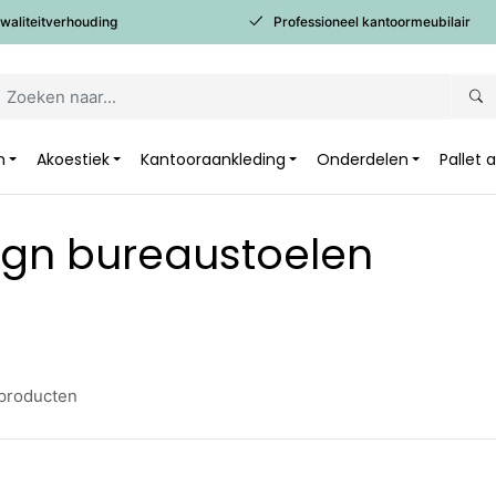
kwaliteitverhouding
Professioneel kantoormeubilair
n
Akoestiek
Kantooraankleding
Onderdelen
Pallet
ign bureaustoelen
producten