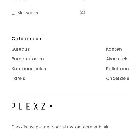
Ladenblokken
(30)
Tafels
(330)
Met wielen
(4)
Vergadertafels
(190)
Ronde vergadertafels
(28)
Vergadertafels ovaal
(2)
Categorieën
Grote vergadertafels
(4)
Bureaus
Kasten
Design vergadertafels
(27)
Bureaustoelen
Akoestiek
Bartafels
(54)
Kantoorstoelen
Pallet aa
Klaptafels
(40)
Tafels
Onderdel
Kantinetafels
(111)
Design stoelen
(25)
Barkrukken
(11)
Stapelstoelen
(20)
Ergonomisch zitten
(13)
Fauteuils
(2)
Plexz is uw partner voor al uw kantoormeubilair