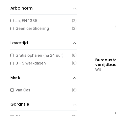
Wit Scandinavisch Eiken
(2)
Arbo norm
Wit Cognac Walnoten
(3)
Wit Donker Sepia
(1)
Ja, EN 1335
(2)
Geen certificering
(2)
Levertijd
Gratis ophalen (na 24 uur)
(6)
Bureausto
Bekijk p
3 - 5 werkdagen
(6)
verrijdba
Wit
Merk
Van Cas
(6)
Garantie