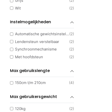
Grijs
(2)
Bureau met vergaderstuk
(169)
Wit
(2)
Bureaustoelen
(6)
Ergonomische bureaustoelen
(2)
Instelmogelijkheden
Ergonomische bureaukrukken
(1)
Automatische gewichtsinstelling
(2)
Design bureaustoelen
(6)
Lendensteun verstelbaar
(2)
Directie bureaustoelen
(4)
Synchroonmechanisme
(2)
Kantoorstoelen
(53)
Met hoofdsteun
(2)
Vergaderstoelen
(50)
Kantinestoelen
(4)
Max gebruikslengte
Kantooraankleding
(11)
Plantenbakken
(8)
150cm t/m 210cm
(4)
Kapstokken
(1)
Max gebruikersgewicht
Monitorarmen
(7)
Kabelgoten
(4)
120kg
(2)
Kabelverwerking
(62)