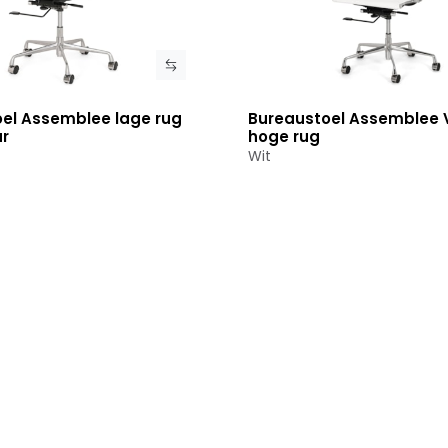
el Assemblee lage rug
Bureaustoel Assemblee 
roduct
Bekijk product
ar
hoge rug
Wit