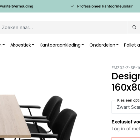
kwaliteitverhouding
Professioneel kantoormeubilair
n
Akoestiek
Kantooraankleding
Onderdelen
Pallet
EMZ32-Z-SE-1
Desig
160x8
Kies een opt
Exclusief vo
Log in of mel