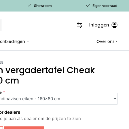
Showroom
Eigen voorraad
Inloggen
 aanbiedingen
Over ons
68
n vergadertafel Cheak
0 cm
ie
or dealers
d je aan als dealer om de prijzen te zien